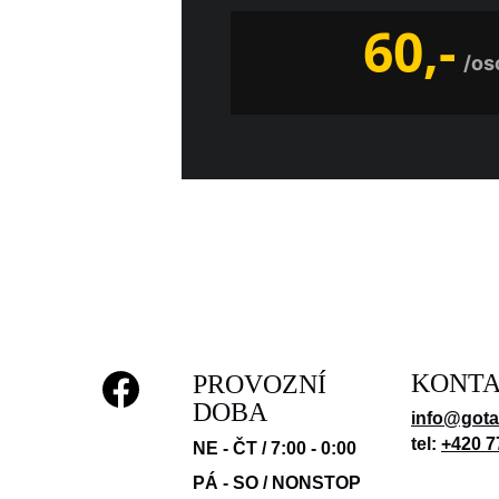
60,- 
/os
KONT
PROVOZNÍ 
DOBA
info@gota
tel: 
+420 7
NE - ČT /
7:00 - 0:00
PÁ - SO /
NONSTOP