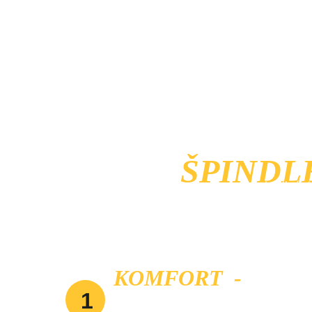
ŠPINDL
ŠPINDL
Pohodlná do
KOMFORT  - 
PŘÍM
1
HOTELU