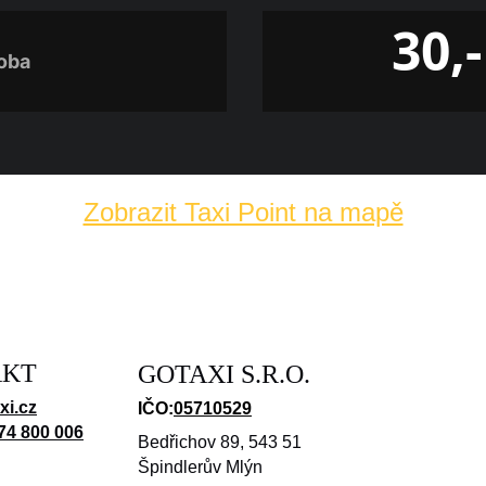
30,-
oba
Zobrazit Taxi Point na mapě
AKT
GOTAXI S.R.O.
xi.cz
IČO:
05710529
74 800 006
Bedřichov 89, 543 51 
Špindlerův Mlýn