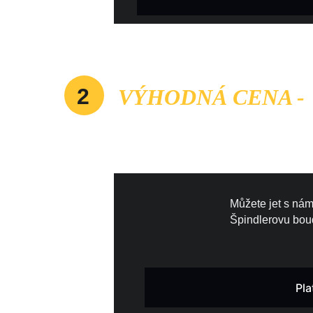
2
 VÝHODNÁ CENA - 
POINTU 
ZA     CE
Můžete jet s nám
Špindlerovu bou
Pla