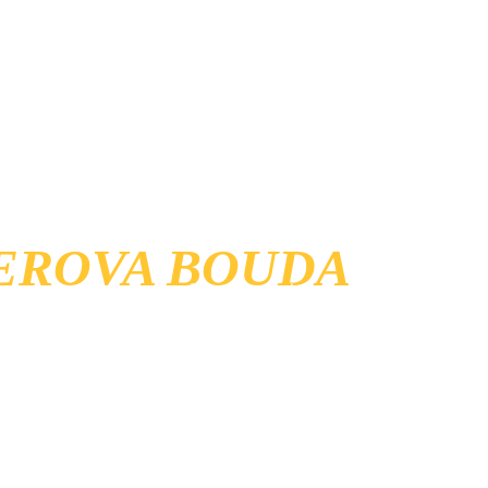
DOMŮ
TAXI POINTS
INFO
CENÍK
ERŮV MLÝN - 
EROVA BOUDA
prava na Špindlerovu Boudu - výchozí bod pro nesčetně tu
tras. Vydejte se na Sněžku či k prameni Labe.
Ý ODVOZ 
Z 