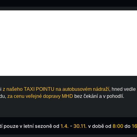
Z TAXI 
NU MHD
i 
z našeho TAXI POINTU na autobusovém nádraží
, hned vedl
du,
 za cenu veřejné dopravy MHD 
bez čekání a v pohodlí.
tí pouze v letní sezoně od 
1.4. 
- 
30.11.
 v době
od
 8:00 
do
 1