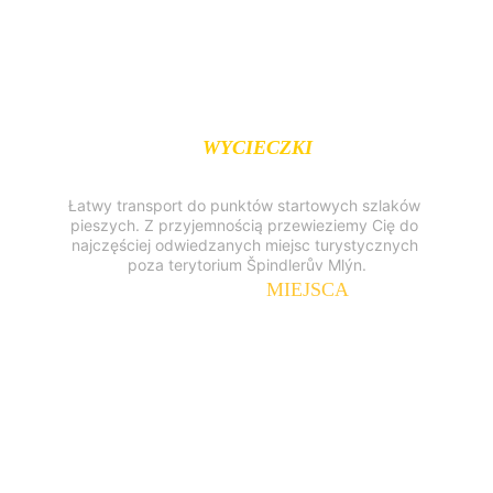
WYCIECZKI 
DO 
OKOLIC 
Łatwy transport do punktów startowych szlaków 
pieszych. Z przyjemnością przewieziemy Cię do 
najczęściej odwiedzanych miejsc turystycznych 
poza terytorium Špindlerův Mlýn.
POPULARNE
 MIEJSCA